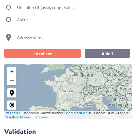
Un collectif (asso, coop', Gull...)
Autre...
Adresse ville...
Localiser
Aide ?
+
−
Leaflet
|
Données © Contributeurices
OpenStreetMap
sous licence ODbL - Fond ©
Ministère Affaires Étrangères
Validation